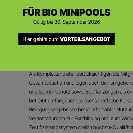
Schwimmteiche organisiert. Darüber hinaus ist
FÜR BIO MINIPOOLS
Gartengestalter und baut die Anlagen nicht nur 
Gültig bis 30. September 2026
allem auch gestalterisch exzellent in die individ
GESAMTGESTALTUNG IM B
Hier geht's zum
VORTEILSANGEBOT
Biopools und Schwimmteiche prägen das Bild ei
Jahrzehnte. Allein daher sind sie als zentrales G
betrachten, sondern immer in Bezug zum Ges
Als Komplettanbieter berücksichtigen die Mitgli
Gesamtsituation und legen auch den umgebende
und Sonnenschutz sowie Bepflanzungen als ein
betreibt umfangreiche wissenschaftliche Fors
Reinigungsergebnisse bei komfortabler Nutzung
Veranstaltungen zur Fortbildung und zum Wiss
Zertifizierungssystem stellen höchste Qualität 