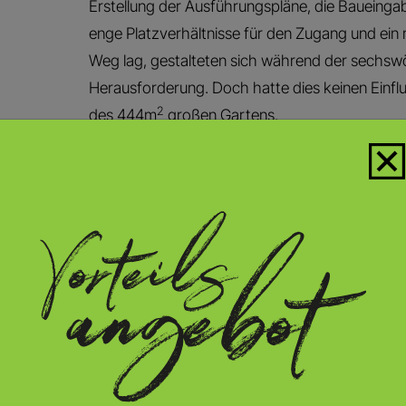
Erstellung der Ausführungspläne, die Baueingab
enge Platzverhältnisse für den Zugang und ein
Weg lag, gestalteten sich während der sechswö
Herausforderung. Doch hatte dies keinen Einflu
2
des 444m
großen Gartens.
BLICK AUFS DETAIL
Das Freibad besteht aus einem Granitquaderbec
Treppenanlage und misst 4.90 x 3.50 x 1.40m. 
Überlaufwehr sowie Rückspülung und Absaugun
POOL FOR NATURE DIE S
EG
Die Erni Gartenbau + Planung AG ist eines von
Pool for Nature – Genossenschaft. Unter dem
haben sich hier hoch qualifizierte und routini