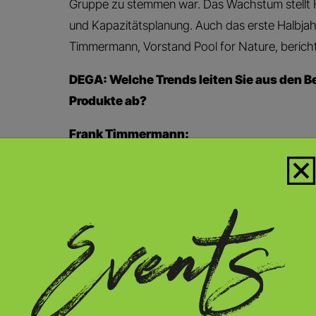
Gruppe zu stemmen war. Das Wachstum stellt H
und Kapazitätsplanung. Auch das erste Halbjahr
Timmermann, Vorstand Pool for Nature, bericht
DEGA: Welche Trends leiten Sie aus den B
Produkte ab?
Frank Timmermann:
Kompakte Anlagen, auch für kleinere Gru
sehr exklusive Anlage mit lnfinityBecken
Planung mit bestmöglichem Eindruck vor
schnelle, professionelle Bauabwicklung
geringer Zeitaufwand für Pflege, hoher P
hoher Nutzungskomfort wie Wassererwär
BeachZonen, Gegenstromanlagen für spo
komplementäre Ausstattung wie Outdoors