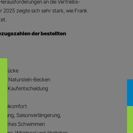
erausforderungen an die Vertriebs-
 2025 zeigte sich sehr stark, wie Frank
et.
ezugszahlen der bestellten
ndstücke
 oder Naturstein-Becken
 der Kaufentscheidung
flegekomfort
mung, Saisonverlängerung,
rtliches Schwimmen
auna, Whirlpool und ähnliches