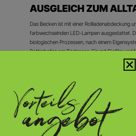
AUSGLEICH ZUM ALLT
Das Becken ist mit einer Rollladenabdeckung 
farbwechselnden LED-Lampen ausgestattet. Die
biologischen Prozessen, nach einem Eigensyst
Bottighofen am Bodensee. Ein mit Biofilm und M
übernimmt die Reinigung, ganz ohne Chemie. Da
amphibiengängige Skimmerwehr in den Filter du
es zurück in den Pool. Eine zweite Pumpe im Fi
Filtersubstrat. Bereits seit 2019 erfreut sich di
Pflege sei für sie nicht wirklich Arbeit, sonder
Alltag. „Und während der Sommermonate kann 
ausgeführt werden“, freuen sich die Bauherren
Badespaß im erfrischenden Wasser hingibt, kön
das Reinigen der Wasserlinie, problemlos und s