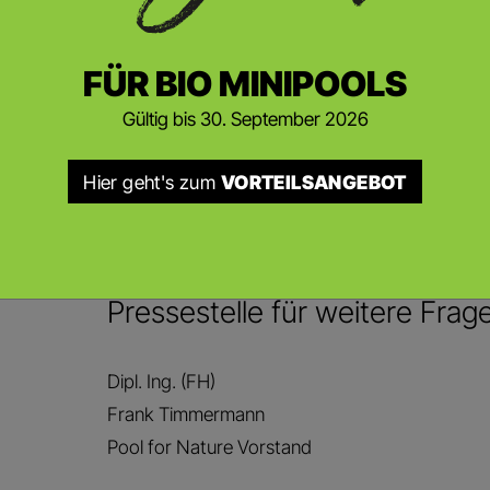
Besonderheit ist das Holzdeck: Um einfach an d
Konstruktion, die sich dank Gasfedern spielend l
FÜR BIO MINIPOOLS
Gültig bis 30. September 2026
Artikel
DOWNLOAD
Hier geht's zum
VORTEILSANGEBOT
Kontaktieren Sie gerne unser
Pressestelle für weitere Frag
Dipl. Ing. (FH)
Frank Timmermann
Pool for Nature Vorstand