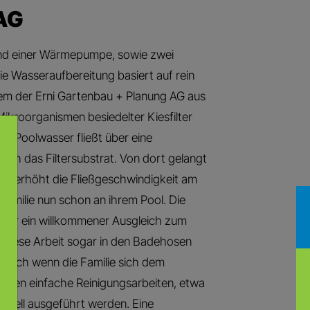
AG
und einer Wärmepumpe, sowie zwei
 Wasseraufbereitung basiert auf rein
em der Erni Gartenbau + Planung AG aus
ikroorganismen besiedelter Kiesfilter
s Poolwasser fließt über eine
rch das Filtersubstrat. Von dort gelangt
lter erhöht die Fließgeschwindigkeit am
e Familie nun schon an ihrem Pool. Die
n eher ein willkommener Ausgleich zum
diese Arbeit sogar in den Badehosen
. Auch wenn die Familie sich dem
nten einfache Reinigungsarbeiten, etwa
chnell ausgeführt werden. Eine