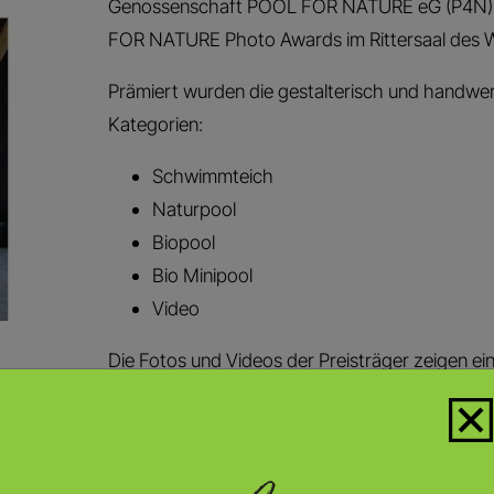
Genossenschaft POOL FOR NATURE eG (P4N) fa
FOR NATURE Photo Awards im Rittersaal des W
Prämiert wurden die gestalterisch und handwe
Kategorien:
Schwimmteich
Naturpool
Biopool
Bio Minipool
Video
Die Fotos und Videos der Preisträger zeigen ein
Wasseranlagen moderne Gärten in Wohlfühl- u
ökologisch durchdacht und ästhetisch überze